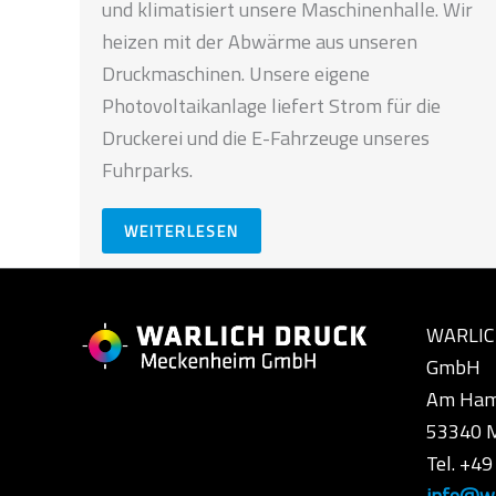
und klimatisiert unsere Maschinenhalle. Wir
heizen mit der Abwärme aus unseren
Druckmaschinen. Unsere eigene
Photovoltaikanlage liefert Strom für die
Druckerei und die E-Fahrzeuge unseres
Fuhrparks.
WEITERLESEN
WARLIC
GmbH
Am Ham
53340 
Tel. +4
info@wa