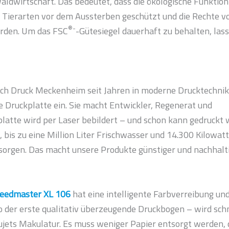
Waldwirtschaft. Das bedeutet, dass die ökologische Funktion
 Tierarten vor dem Aussterben geschützt und die Rechte v
®-
rden. Um das FSC
-Gütesiegel dauerhaft zu behalten, las
lich Druck Meckenheim seit Jahren in moderne Drucktechnik.
e Druckplatte ein. Sie macht Entwickler, Regenerat und
latte wird per Laser bebildert – und schon kann gedruckt 
, bis zu eine Million Liter Frischwasser und 14.300 Kilowa
orgen. Das macht unsere Produkte günstiger und nachhalti
eedmaster XL 106
hat eine intelligente Farbverreibung und
 der erste qualitativ überzeugende Druckbogen – wird sch
Sujets Makulatur. Es muss weniger Papier entsorgt werden, 