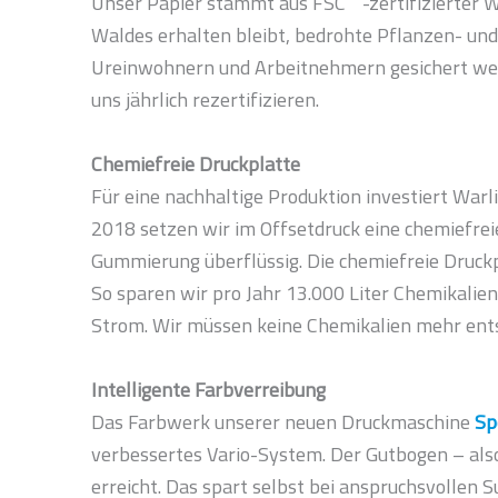
Unser Papier stammt aus FSC
-zertifizierter 
Waldes erhalten bleibt, bedrohte Pflanzen- und
Ureinwohnern und Arbeitnehmern gesichert we
uns jährlich rezertifizieren.
Chemiefreie Druckplatte
Für eine nachhaltige Produktion investiert War
2018 setzen wir im Offsetdruck eine chemiefrei
Gummierung überflüssig. Die chemiefreie Druckp
So sparen wir pro Jahr 13.000 Liter Chemikalien
Strom. Wir müssen keine Chemikalien mehr ents
Intelligente Farbverreibung
Das Farbwerk unserer neuen Druckmaschine
Sp
verbessertes Vario-System. Der Gutbogen – also
erreicht. Das spart selbst bei anspruchsvollen 