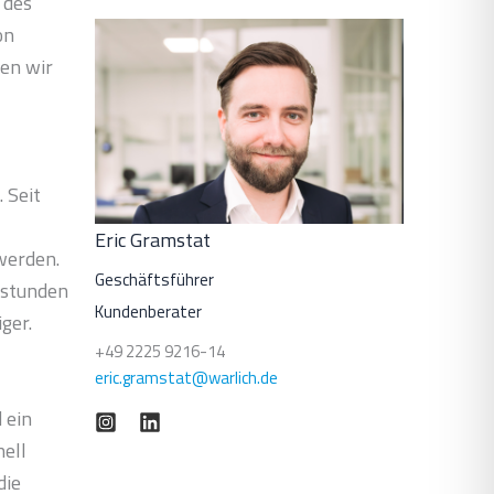
 des
on
sen wir
 Seit
Eric Gramstat
werden.
Geschäftsführer
ttstunden
Kundenberater
ger.
+49 2225 9216-14
eric.gramstat@warlich.de
 ein
nell
die