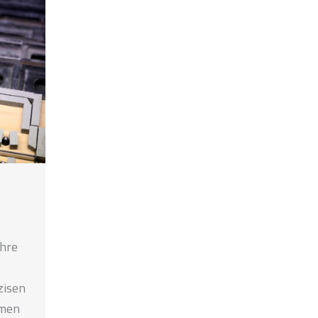
ihre
zisen
rmen