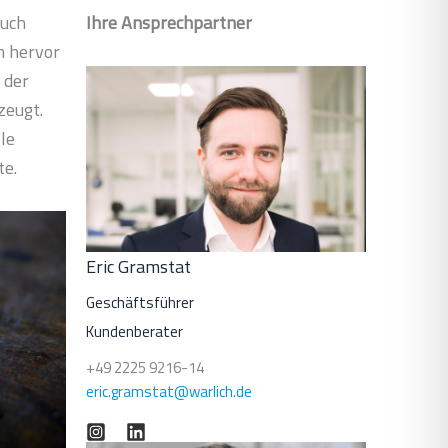
auch
Ihre Ansprechpartner
n hervor
 der
zeugt.
le
te.
Eric Gramstat
Geschäftsführer
Kundenberater
+49 2225 9216-14
eric.gramstat@warlich.de