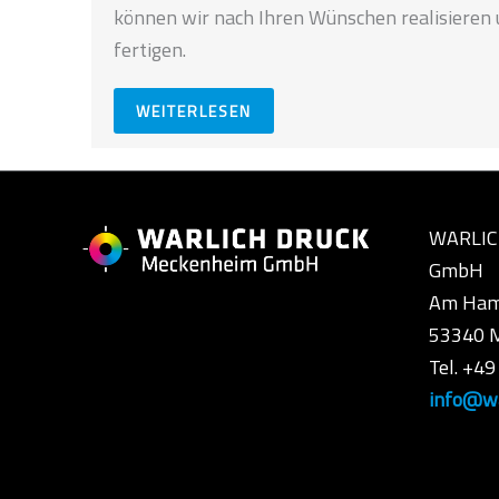
können wir nach Ihren Wünschen realisieren
fertigen.
WEITERLESEN
WARLIC
GmbH
Am Ham
53340 
Tel. +4
info@wa