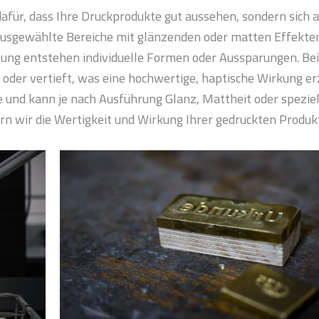
afür, dass Ihre Druckprodukte gut aussehen, sondern sich 
 ausgewählte Bereiche mit glänzenden oder matten Effekte
ung entstehen individuelle Formen oder Aussparungen. Bei
der vertieft, was eine hochwertige, haptische Wirkung er
he und kann je nach Ausführung Glanz, Mattheit oder speziel
rn wir die Wertigkeit und Wirkung Ihrer gedruckten Produk